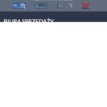
BIURA SPRZEDAŻY
ONNERA POLAND Sp. z o.o.
Palmiry
ul. Warszawska 9
05-152 Czosnów
Tel: +48 22 312 00 12
biuro@asberprofessional.com
Asber Professional
© asber, 2026
Wszelkie prawa zastrzeżone
Informacje prawne
Polityka prywatności