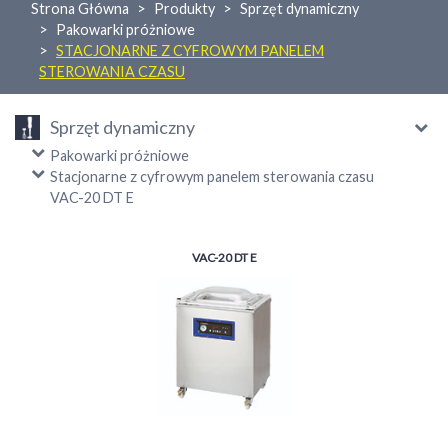
Strona Główna
Produkty
Sprzęt dynamiczny
Pakowarki próżniowe
STACJONARNE Z CYFROWYM PANELEM
STEROWANIA CZASU
Sprzęt dynamiczny
Pakowarki próżniowe
Stacjonarne z cyfrowym panelem sterowania czasu
VAC-20 DT E
VAC-20 DT E