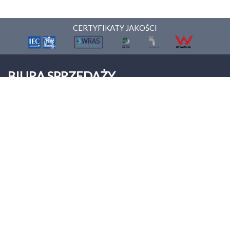
CERTYFIKATY JAKOŚCI
BIURA SPRZEDAŻY
ONNERA POLAND Sp. z o.o.
Palmiry
ul. Warszawska 9
05-152 Czosnów
Tel: +48 22 312 00 12
biuro@asberprofessional.com
Asber Professional
© asber, 2026
Wszelkie prawa zastrzeżone