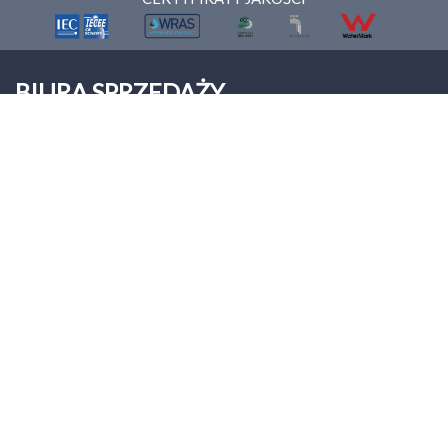
BIURA SPRZEDAŻY
ONNERA POLAND Sp. z o.o.
Palmiry
ul. Warszawska 9
05-152 Czosnów
Tel: +48 22 312 00 12
biuro@asberprofessional.com
Asber Professional
© asber, 2026
Wszelkie prawa zastrzeżone
Informacje prawne
Polityka prywatności