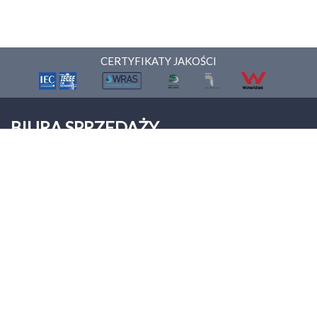
CERTYFIKATY JAKOŚCI
BIURA SPRZEDAŻY
ONNERA POLAND Sp. z o.o.
Palmiry
ul. Warszawska 9
05-152 Czosnów
Tel: +48 22 312 00 12
biuro@asberprofessional.com
Asber Professional