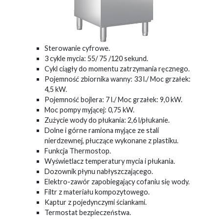
Sterowanie cyfrowe.
3 cykle mycia: 55/ 75 /120 sekund.
Cykl ciągły do momentu zatrzymania ręcznego.
Pojemność zbiornika wanny: 33 l./ Moc grzałek:
4,5 kW.
Pojemność bojlera: 7 l./ Moc grzałek: 9,0 kW.
Moc pompy myjącej: 0,75 kW.
Zużycie wody do płukania: 2,6 l/płukanie.
Dolne i górne ramiona myjące ze stali
nierdzewnej, płuczące wykonane z plastiku.
Funkcja Thermostop.
Wyświetlacz temperatury mycia i płukania.
Dozownik płynu nabłyszczającego.
Elektro-zawór zapobiegający cofaniu się wody.
Filtr z materiału kompozytowego.
Kaptur z pojedynczymi ściankami.
Termostat bezpieczeństwa.