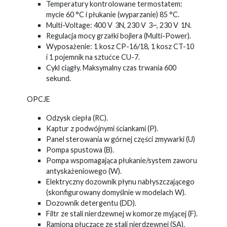
Temperatury kontrolowane termostatem:
mycie 60 °C i płukanie (wyparzanie) 85 °C.
Multi-Voltage: 400 V 3N, 230 V 3~, 230 V 1N.
Regulacja mocy grzałki bojlera (Multi-Power).
Wyposażenie: 1 kosz CP-16/18, 1 kosz CT-10
i 1 pojemnik na sztućce CU-7.
Cykl ciągły. Maksymalny czas trwania 600
sekund.
OPCJE
Odzysk ciepła (RC).
Kaptur z podwójnymi ściankami (P).
Panel sterowania w górnej części zmywarki (U)
Pompa spustowa (B).
Pompa wspomagająca płukanie/system zaworu
antyskażeniowego (W).
Elektryczny dozownik płynu nabłyszczającego
(skonfigurowany domyślnie w modelach W).
Dozownik detergentu (DD).
Filtr ze stali nierdzewnej w komorze myjącej (F).
Ramiona płuczące ze stali nierdzewnej (SA).