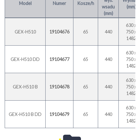
wys.
Wymiary
Model
Numer
Kosze/h
wsadu
(mm)
(mm)
630 x
GEX-H510
19104676
65
440
750 x
1482
630 x
GEX-H510 DD
19104677
65
440
750 x
1482
630 x
GEX-H510 B
19104678
65
440
750 x
1482
630 x
GEX-H510 B DD
19104679
65
440
750 x
1482