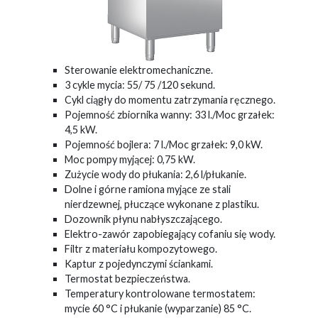
Sterowanie elektromechaniczne.
3 cykle mycia: 55/ 75 /120 sekund.
Cykl ciągły do momentu zatrzymania ręcznego.
Pojemność zbiornika wanny: 33 l./Moc grzałek:
4,5 kW.
Pojemność bojlera: 7 l./Moc grzałek: 9,0 kW.
Moc pompy myjącej: 0,75 kW.
Zużycie wody do płukania: 2,6 l/płukanie.
Dolne i górne ramiona myjące ze stali
nierdzewnej, płuczące wykonane z plastiku.
Dozownik płynu nabłyszczającego.
Elektro-zawór zapobiegający cofaniu się wody.
Filtr z materiału kompozytowego.
Kaptur z pojedynczymi ściankami.
Termostat bezpieczeństwa.
Temperatury kontrolowane termostatem:
mycie 60 °C i płukanie (wyparzanie) 85 °C.