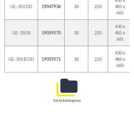
430 x
GE-350 DD
19047936
30
220
485 x
665
430 x
GE-350 B
19059570
30
220
485 x
665
430 x
GE-350 B DD
19059571
30
220
480 x
660
Karta katalogowa