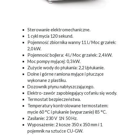
Sterowanie elektromechaniczne.
1 cykl mycia 120 sekund.
Pojemność zbiornika wanny 11 l./ Moc grzałek:
2,0 kW.
Pojemność bojlera: 4 l./ Moc grzałek: 2,4 kW.
Moc pompy myjącej: 0,3 kW.
Zużycie wody do płukania: 2,2 l/płukanie.
Dolne i górne ramiona myjące i płuczące
wykonane z plastiku.
Dozownik płynu nabłyszczającego.
Elektro-zawór zapobiegający cofaniu się wody.
Termostat bezpieczeństwa.
Temperatury kontrolowane termostatem:
mycie 60 °C i płukanie (wyparzanie) 85 °C.
Zasilanie: 230 V 1N 50 Hz.
Wyposażenie: 2 kosze 350 x 350 mm i 1
pojemnik na sztućce CU-GW.