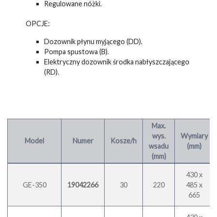
Regulowane nóżki.
OPCJE:
Dozownik płynu myjącego (DD).
Pompa spustowa (B).
Elektryczny dozownik środka nabłyszczającego
(RD).
Max.
wys.
Wymiary
Model
Numer
Kosze/h
wsadu
(mm)
(mm)
430 x
GE-350
19042266
30
220
485 x
665